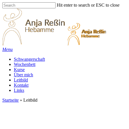
Skip
Hit enter to search or ESC to close
to
Close
main
Search
content
Menu
Schwangerschaft
Wochenbett
Kurse
Über mich
Leitbild
Kontakt
Links
Startseite
»
Leitbild