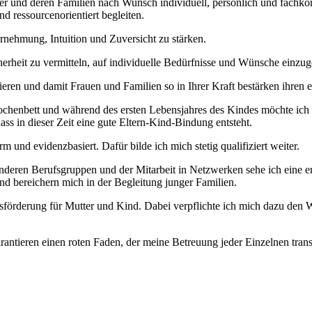
der und deren Familien nach Wunsch individuell, persönlich und fach
d ressourcenorientiert begleiten.
hrnehmung, Intuition und Zuversicht zu stärken.
herheit zu vermitteln, auf individuelle Bedürfnisse und Wünsche einzu
ieren und damit Frauen und Familien so in Ihrer Kraft bestärken ihren
henbett und während des ersten Lebensjahres des Kindes möchte ich daz
ss in dieser Zeit eine gute Eltern-Kind-Bindung entsteht.
und evidenzbasiert. Dafür bilde ich mich stetig qualifiziert weiter.
nderen Berufsgruppen und der Mitarbeit in Netzwerken sehe ich eine e
d bereichern mich in der Begleitung junger Familien.
tsförderung für Mutter und Kind. Dabei verpflichte ich mich dazu den
rantieren einen roten Faden, der meine Betreuung jeder Einzelnen tran