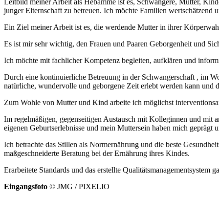
Leitbild meiner Arbeit als Hebamme ist es, Schwangere, Mütter, Kin
junger Elternschaft zu betreuen. Ich möchte Familien wertschätzend un
Ein Ziel meiner Arbeit ist es, die werdende Mutter in ihrer Körperwa
Es ist mir sehr wichtig, den Frauen und Paaren Geborgenheit und Sic
Ich möchte mit fachlicher Kompetenz begleiten, aufklären und inform
Durch eine kontinuierliche Betreuung in der Schwangerschaft , im Woc
natürliche, wundervolle und geborgene Zeit erlebt werden kann und da
Zum Wohle von Mutter und Kind arbeite ich möglichst interventionsarm 
Im regelmäßigen, gegenseitigen Austausch mit Kolleginnen und mit a
eigenen Geburtserlebnisse und mein Muttersein haben mich geprägt un
Ich betrachte das Stillen als Normernährung und die beste Gesundhei
maßgeschneiderte Beratung bei der Ernährung ihres Kindes.
Erarbeitete Standards und das erstellte Qualitätsmanagementsystem ga
Eingangsfoto
© JMG / PIXELIO