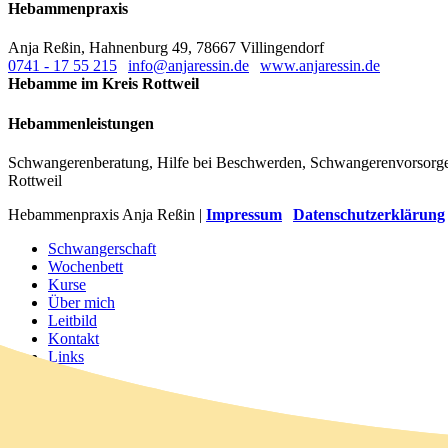
Hebammenpraxis
Anja Reßin, Hahnenburg 49, 78667 Villingendorf
0741 - 17 55 215
|
info@anjaressin.de
|
www.anjaressin.de
Hebamme im Kreis Rottweil
Hebammenleistungen
Schwangerenberatung, Hilfe bei Beschwerden, Schwangerenvorsorge,
Rottweil
Hebammenpraxis Anja Reßin |
Impressum
|
Datenschutzerklärung
Close
Schwangerschaft
Menu
Wochenbett
Kurse
Über mich
Leitbild
Kontakt
Links